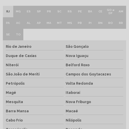
GO e
RJ
MG
ES
SP
PR
SC
RS
PE
BA
CE
AM
DF
PA
AC
AL
AP
MA
MT
MS
PB
PI
RN
RO
RR
SE
TO
Rio de Janeiro
São Gonçalo
Duque de Caxias
Nova Iguaçu
Niterói
Belford Roxo
São João de Meriti
Campos dos Goytacazes
Petrópolis
Volta Redonda
Magé
Itaboraí
Mesquita
Nova Friburgo
Barra Mansa
Macaé
Cabo Frio
Nilópolis