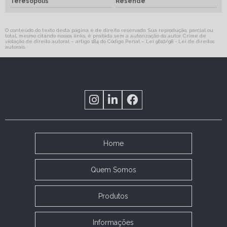
Teresópolis
Resende
O conteúdo do texto desta página é de direito reservado. Sua reprodução, parcial ou
total, mesmo citando nossos links, é proibida sem a autorização do autor. Crime de
violação de direito autoral – artigo 184 do Código Penal –
Lei 9610/98 - Lei de direitos
autorais
.
Home
Quem Somos
Produtos
Informações