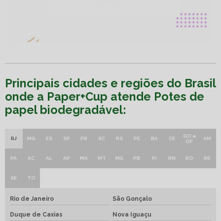
Principais cidades e regiões do Brasil
onde a Paper+Cup atende Potes de
papel biodegradável:
GO e
RJ
MG
ES
SP
PR
SC
RS
PE
BA
CE
AM
DF
PA
AC
AL
AP
MA
MT
MS
PB
PI
RN
RO
RR
SE
TO
Rio de Janeiro
São Gonçalo
Duque de Caxias
Nova Iguaçu