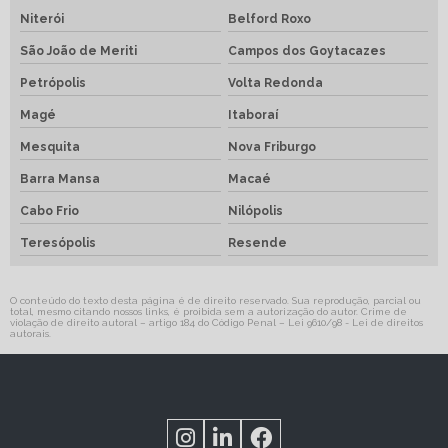
Niterói
Belford Roxo
São João de Meriti
Campos dos Goytacazes
Petrópolis
Volta Redonda
Magé
Itaboraí
Mesquita
Nova Friburgo
Barra Mansa
Macaé
Cabo Frio
Nilópolis
Teresópolis
Resende
O conteúdo do texto desta página é de direito reservado. Sua reprodução, parcial ou
total, mesmo citando nossos links, é proibida sem a autorização do autor. Crime de
violação de direito autoral – artigo 184 do Código Penal –
Lei 9610/98 - Lei de direitos
autorais
.